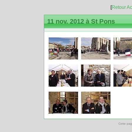
[
Retour Ac
11 nov. 2012 à St Pons
Cette pag